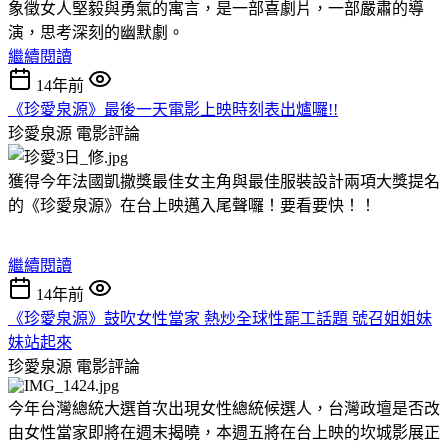
象徵女人堅毅與勇氣的寓言，是一部喜劇片，一部嚴肅的導
演，思考深刻的幽默劇。
繼續閱讀
14年前
《珍愛泉源》最後一天電影上映時刻表出爐囉!!
珍愛泉源
電影評論
獲得今年法國凱撒獎最佳女主角與最佳服裝設計兩項大獎提名
的《珍愛泉源》在台上映邁入尾聲囉！要看要快！！
繼續閱讀
14年前
《珍愛泉源》鼓吹女性當家 熱炒全球性罷工話題 號召姐姐妹
妹站起來
珍愛泉源
電影評論
今年台灣總統大選首次出現女性總統候選人，台灣政壇是否改
由女性當家即將在週末揭曉，本週五將在台上映的坎城影展正