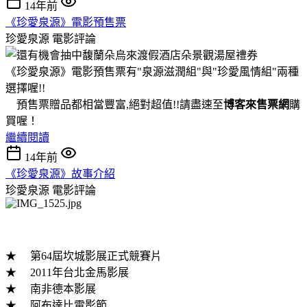
14年前
《珍愛泉源》電影預售票
珍愛泉源
電影評論
《珍愛泉源》電影預售票有"泉源滋潤組"與"珍愛風情組"兩種
選擇喔!!
預售票贈品都相當豐富,絕對超值!!請盡速至
博客來售票網
購
買喔！
繼續閱讀
14年前
《珍愛泉源》故事介紹
珍愛泉源
電影評論
★ 第64屆坎城影展正式競賽片
★ 2011年台北金馬影展
★ 南非德本影展
★ 阿布達比電影節