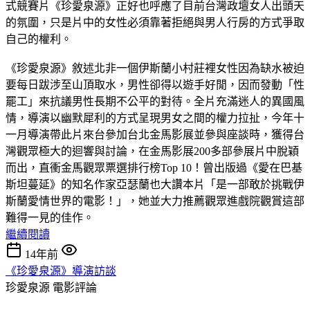
式競賽片《珍愛泉源》正好也呼應了目前台灣政壇女人出頭天
的氛圍，只是片中的女性必須靠著拒絕與男人行房的方式爭取
自己的權利。
《珍愛泉源》敘述北非一個伊斯蘭小村莊裡女性因為缺水被迫
要每日跋涉至山頂取水，男性卻得以遊手好閒，因而發動「性
罷工」來抗議男性長期不公平的對待。全片充滿迷人的異國風
情，導演以幽默犀利的方式呈現男女之間的權力拉扯，今年十
一月導演帶此片來台參加台北金馬影展並參與座談時，獲得台
灣觀眾極大的迴響與討論，在金馬影展200多部參展片中脫穎
而出，直衝金馬觀眾票選排行榜Top 10！曾出版過《愛在巴基
斯坦蔓延》的知名作家亞瑟蘭也大讚本片「是一部敢於挑戰伊
斯蘭愛情世界的電影！」，她並大力推薦觀眾進戲院觀賞這部
難得一見的佳作。
繼續閱讀
14年前
《珍愛泉源》導演訪談
珍愛泉源
電影評論