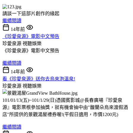
請談一下這部片創作的緣起
繼續閱讀
14年前
《珍愛泉源》電影中文預告
珍愛泉源
視聽娛樂
《珍愛泉源》電影中文預告
繼續閱讀
14年前
看《珍愛泉源》送你去烏來泡溫泉!
珍愛泉源
視聽娛樂
101/01/13(五)~101/1/29(日)憑國賓影城@長春廣場『珍愛泉
源』電影票根參加抽獎，就有機會抽中由"馥蘭朵烏來渡假酒
店"所提供的景觀湯屋禮券喔!(平假日適用，市價1200元)
繼續閱讀