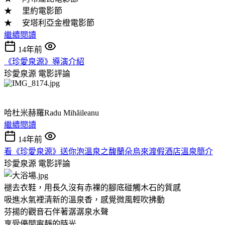
★ 里約電影節
★ 安塔利亞金橙電影節
繼續閱讀
14年前
《珍愛泉源》導演介紹
珍愛泉源
電影評論
哈杜米赫羅
Radu Mihăileanu
繼續閱讀
14年前
看《珍愛泉源》送你泡溫泉之馥蘭朵烏來渡假酒店溫泉簡介
珍愛泉源
電影評論
褪去衣鞋，用長久沒有赤裸的腳底碰觸木石的質感
吸進水氣裡清新的溫泉香，感覺微風輕吹拂動
芬揚的觀音石伴著潺潺泉水聲
享受優閒寧靜的時光.....