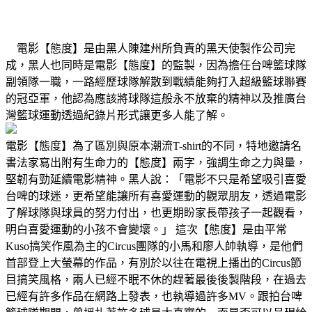
電影【態度】是由黑人陳建州所負責的黑天使製作公司完
成，黑人也同時是電影【態度】的監製，因為擔任台啤籃球隊
副領隊一職，一路經歷球隊解散到戰績能夠打入超級籃球聯賽
的冠亞軍，他認為應該將球隊這般永不放棄的精神以及推廣台
灣籃球運動透過紀錄片形式讓更多人能了解。
電影【態度】為了區別與原本潮流T-shirt的不同，特地邀請名
書法家寫出附有生命力的【態度】兩字，強調生命之力與量，
堅韌有勁延續電影精神。黑人說：「電影不只是希望吸引喜愛
台啤的球迷，更希望能讓所有喜愛運動的觀眾朋友，透過電影
了解球隊與球員的努力付出，也更期盼家長帶孩子一起觀看，
明白喜愛運動的小孩不會變壞。」 這次【態度】是由平常
Kuso搞笑作風為主的Circus團隊的小馬和廖人帥執導，是他們
首部登上大螢幕的作品，有別於以往在電視上播出的Circus節
目搞笑風格，兩人已經不眠不休的趕著最後後製階段，在過去
已經有許多作品在網路上發表，也執導過許多MV。跟拍台啤