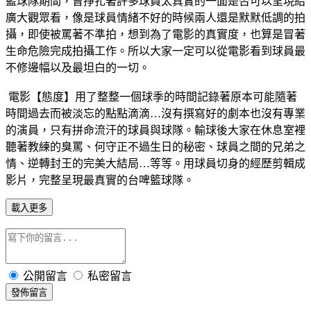
籃球隊期間，曾掙扎著許多球員太真實的一面是否可以呈現給
廣大觀眾看，像是球員情緒不好的時候兩人還是默默低調的拍
攝，即使被罵著不準拍，想到為了電影的真實度，也算是冒著
生命危險完成拍攝工作。所以大家一定可以從電影看到球員最
不修邊幅以及最坦白的一切。
電影【態度】用了整整一個球季的時間記錄著原本可能隨著
時間過去而被淡忘的點點滴滴…沒有撰寫好的劇本也沒有專業
的演員，只有拼命流汗的球員與球隊。輸球後大家在休息室裡
聽著教練的臭罵、何守正不過生日的秘密、球員之間的兄弟之
情、逆轉封王的完美大結局…等等。用球員切身的經歷剪輯成
影片，完整呈現最真實的台啤籃球隊。
載入更多
公開留言
私密留言
發佈留言