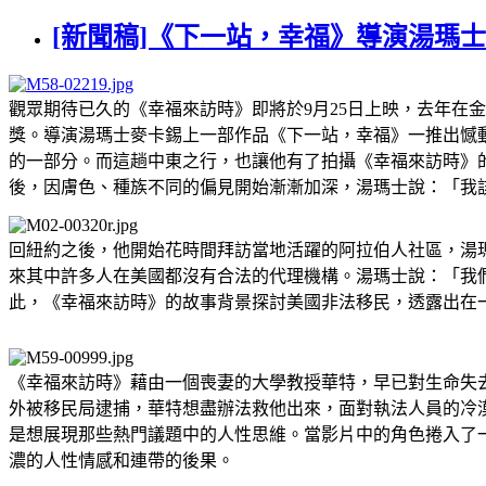
[新聞稿]《下一站，幸福》導演湯瑪
觀眾期待已久的《幸福來訪時》即將於9月25日上映，去年在
獎。導演湯瑪士麥卡錫上一部作品《下一站，幸福》一推出憾
的一部分。而這趟中東之行，也讓他有了拍攝《幸福來訪時》的
後，因膚色、種族不同的偏見開始漸漸加深，湯瑪士說：「我
回紐約之後，他開始花時間拜訪當地活躍的阿拉伯人社區，湯
來其中許多人在美國都沒有合法的代理機構。湯瑪士說：「我
此，《幸福來訪時》的故事背景探討美國非法移民，透露出在
《幸福來訪時》藉由一個喪妻的大學教授華特，早已對生命失
外被移民局逮捕，華特想盡辦法救他出來，面對執法人員的冷
是想展現那些熱門議題中的人性思維。當影片中的角色捲入了
濃的人性情感和連帶的後果。