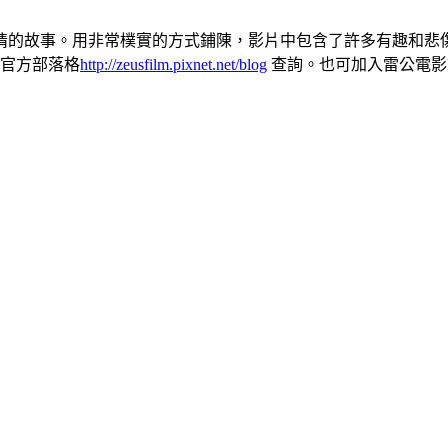
情的故事。用非常樸實的方式鋪陳，影片中包含了許多有趣和悲
影官方部落格
http://zeusfilm.pixnet.net/blog
查詢。也可加入雷公電影Fa