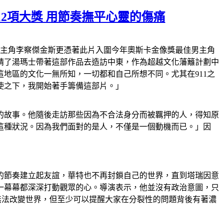
2項大獎 用節奏撫平心靈的傷痛
男主角李察傑金斯更憑著此片入圍今年奧斯卡金像獎最佳男主角
請了湯瑪士帶著這部作品去造訪中東，作為超越文化藩籬計劃中
地區的文化一無所知，一切都和自己所想不同。尤其在911之
使之下，我開始著手籌備這部片。」
的故事。他隨後走訪那些因為不合法身分而被羈押的人，得知原
這種狀況。因為我們面對的是人，不僅是一個動機而已。」因
的節奏建立起友誼，華特也不再封鎖自己的世界，直到塔瑞因意
一幕幕都深深打動觀眾的心。導演表示，他並沒有政治意圖，只
無法改變世界，但至少可以提醒大家在分裂性的問題背後有著濃