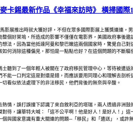
士麥卡錫最新作品《幸福來訪時》 橫掃國際1
金馬影展推出時就大獲好評，不但在眾多國際影展上獲獎連連，
動整個好萊塢，所造成的影響不僅僅在電影界，美國政府事後邀
想法，因為當他抵達阿曼和黎巴嫩這兩個國家時，驚覺自己對這
該如何消除這種偏見，那怕是一點點也好？在這個問題的不斷驅
瑪士聽到了一個年輕人被關在了政府移民管理中心，等待被遣返
們不能一口判定這是對還是錯，而應該要用同理心和理解去剖析
一切看似依法處理下的非法移民，他們背後的無奈與辛酸。
去熱情，誤打誤撞下認識了來自敘利亞的塔瑞，兩人透過非洲鼓
漠對待，讓華特大喊：「這不公平啊！他是好人！是好人！」這
一個與國家意識有重大關連的問題─「移民」和「遣送」，或許