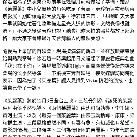
徐若瑄為了這次東京影展早在幾個月前就做足了準備，她為
《茱麗葉》中小兒麻痺的角色吃足了苦頭，更珍惜這次參與東
京影展，期盼讓電影大放光采，徐若瑄表示：「想到昨天大家
一早就開始忙著化妝準備走星光大道的情形，突然覺得很難
過。」不過之後徐若瑄也說，她會把昨天拍的照片都放上部落
格，讓大家不會錯過昨天台灣藝人的盛裝美照。
隨後馬上舉辦的首映會，現場擠滿滿的觀眾，並在放映結束後
給與熱烈掌聲。徐若瑄一時興起用日文唱起了鄧麗君經典名曲
「我只在乎你」，讓現場影迷超High。而風塵僕僕從紐約趕來
會場的侯季然導演，一下飛機直奔首映場，接受媒體訪問時他
表示，因為拍了《茱麗葉》讓人見識到Vivian精湛的演技，也
讓自己學了一課。
《茱麗葉》將於12月3日全台上映，三段分別為《該死的茱麗
葉》由侯季然執導、《兩個茱麗葉》由沈可尚執導，李千娜、
黃河主演，以及《還有一個茱麗葉》由陳玉勳執導，康康、梁
赫群主演。三段風格截然不同，有喜有悲、有幻滅也有希望。
電影劇情描述三段時空、三個為情所困的茱麗葉。70年代的跛