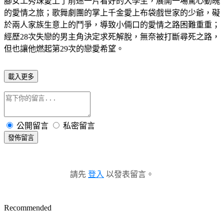
腳女工秀珠愛上了前途一片看好的大學生，展開一場驚心動魄
的愛情之旅；歌舞劇團的掌上千金愛上布袋戲世家的少爺，礙
於兩人家族生意上的鬥爭，導致小倆口的愛情之路困難重重；
經歷28次失戀的男主角決定求死解脫，無奈被打斷尋死之路，
但也讓他燃起第29次的戀愛希望。
載入更多
公開留言
私密留言
發佈留言
請先
登入
以發表留言。
Recommended