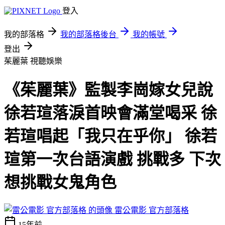
登入
我的部落格
我的部落格後台
我的帳號
登出
茱麗葉
視聽娛樂
《茱麗葉》監製李崗嫁女兒說
徐若瑄落淚首映會滿堂喝采 徐
若瑄唱起「我只在乎你」 徐若
瑄第一次台語演戲 挑戰多 下次
想挑戰女鬼角色
雷公電影 官方部落格
15年前