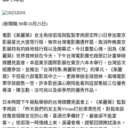
(新聞稿 99年10月25日)
電影《茱麗葉》女主角徐若瑄與監製李崗原定昨23日參加東京
影展星光大道等行程，無奈台灣電影團遭杯葛，取消昨晚東京
影展特有的綠地毯行程以及開幕式。今日重整心情，因為《茱
麗葉》世界首映就在今天，下午台灣電影團也按原訂計畫舉辦
媒體見面會。本屆東京國際影展在東京六本木舉行，台灣這次
組團參加，並推出「台灣特集:美麗新世代」的單元，《茱麗
葉》不但是六部電影其中之一，更將舉辦全球首映，兩場電影
票早就銷售一空，許多影迷滿心期待能看到這部集結三位優秀
導演，陳玉勳、沈可尚以及侯季然的優秀作品。
日本時間下午兩點舉辦的台灣媒體見面會上，《茱麗葉》監製
李崗說：「昨天我們的女主角Vivian打扮漂漂亮亮，對我來說
就像是個嫁女兒的心情，喜酒也準備好了，最後卻不能宴
客。」徐若瑄一時情緒上來，淚灑會場，趕緊回頭擦拭淚水。