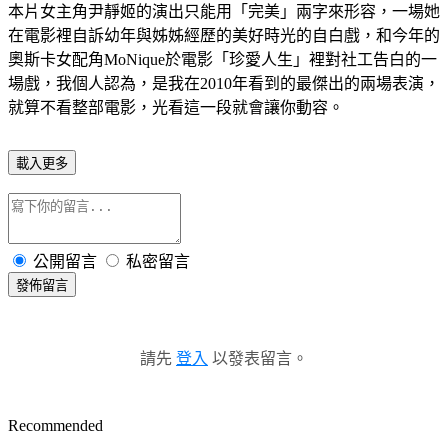
本片女主角尹靜姬的演出只能用「完美」兩字來形容，一場她
在電影裡自訴幼年與姊姊經歷的美好時光的自白戲，和今年的
奧斯卡女配角
MoNique
於電影「珍愛人生」裡對社工告白的一
場戲，我個人認為，是我在
2010
年看到的最傑出的兩場表演，
就算不看整部電影，光看這一段就會讓你動容。
載入更多
公開留言
私密留言
發佈留言
請先
登入
以發表留言。
Recommended