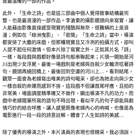
是最溫暖的一部的作品。
此外，「生命之詩」也是這三部曲中個人覺得敘事結構最完
整、也是最浪漫的一部作品。李滄東的攝影鏡頭向來寫實，讓
人能藉由影像直接感受現實的殘酷與無奈，很難稱的上是浪
漫；例如在「綠洲曳影」、「密陽」「生命之詩」當中，導演
都安排了大膽的床戲，但那種現實且又冷冽的拍攝方式，卻叫
人提不起任何激情。但本片除了寫實之外，正如其片名「詩」
一樣，每段戲與戲都好像是詩句般串聯起來；片頭一開始是河
川出現少女浮屍，最後一場戲則是老婦與自殺少女輪流唸著詩
句，鏡頭再繞回橋上，最後回到空盪的河川上…，看到結尾，
觀眾一面會為老婦寫出唯美的詩句喝采，卻也為她走向與少女
一樣自殺的命運而感到不捨，這段戲不但讓首尾呼應，且拍的
非常美，場面調度精準確又不做作，顯出導演不凡的功力。而
戲中老婦隨筆所寫的語句不時出現，看似平凡的句子卻能與劇
情巧妙的結合呼應，讓人感覺既像老婦內心的吶喊，也像是為
電影進行一段一段的詩意註解，體會了人生如詩的美感…
除了優秀的導演之外，本片演員的表現也很精采。我必須說，